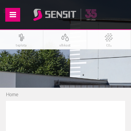
teplota
vlhkost
CO
2
Home