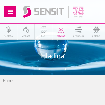
teplota
vlhkost
CO
hladina
proudění
poloha
2
Hladina
Home